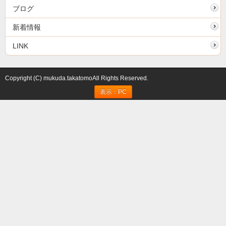
ブログ
新着情報
LINK
Copyright (C) mukuda.takatomoAll Rights Reserved.
表示：PC